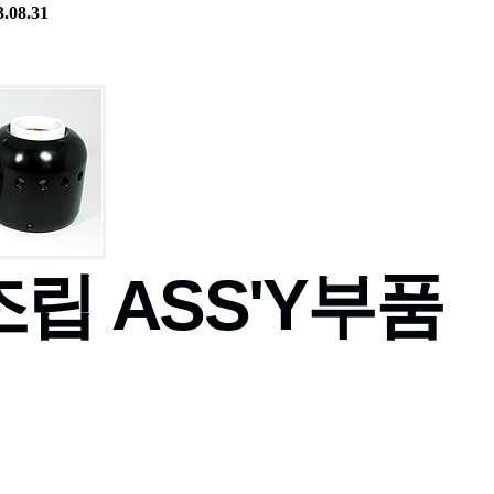
.08.31
립 ASS'Y부품